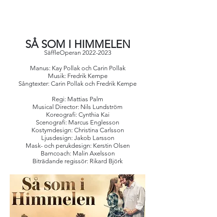
SÅ SOM I HIMMELEN
SäffleO
peran
2022-2023
Manus: Kay Pollak och Carin Pollak
Musik: Fredrik Kempe
Sångtexter: Carin Pollak och Fredrik Kempe
Regi: Mattias Palm
Musical Director: Nils Lundström
Koreografi: Cynthia Kai
Scenografi: Marcus Englesson
Kostymdesign: Christina Carlsson
Ljusdesign: Jakob Larsson
Mask- och perukdesign: Kerstin Olsen
Barncoach: Malin Axelsson
Biträdande regissör: Rikard Björk